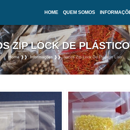
HOME
QUEM SOMOS
INFORMAÇÕ
(CURRENT)
S ZIP LOCK DE PLÁSTICO
Home ❱❱
Informações ❱❱
Sacos Zip Lock De Plástico Liso