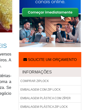
EIS
iversos
SOLICITE UM ORÇAMENTO
iros. A
.
INFORMAÇÕES
térias-
COMPRAR ZIPLOCK
torna a
za. Se
EMBALAGEM COM ZIP LOCK
negócio
EMBALAGEM PLÁSTICA COM ZÍPER
EMBALAGEM PLÁSTICA ZIP LOCK