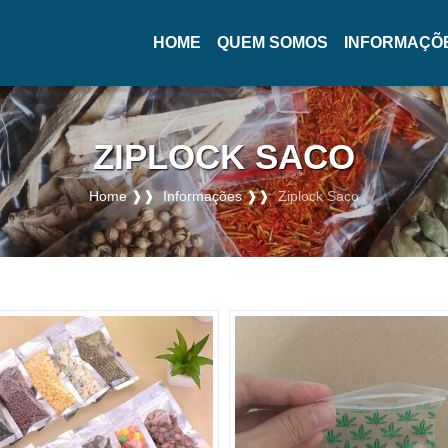
HOME
QUEM SOMOS
INFORMAÇÕ
(CURRENT)
ZIPLOCK SACO
Home ❱❱
Informações ❱❱
Ziplock Saco